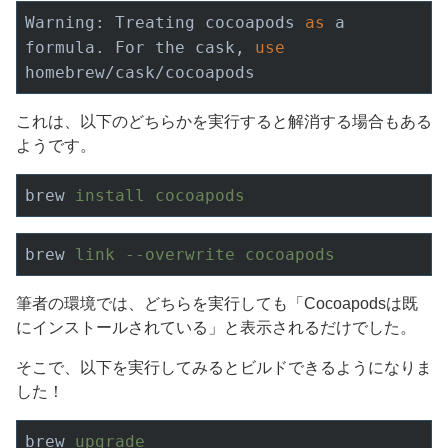
Warning: Treating cocoapods 
as
 a 
formula. For the cask, 
use
homebrew/cask/cocoapods
これは、以下のどちらかを実行すると解消する場合もある
ようです。
brew
install cocoapods
brew
link --overwrite cocoapods
筆者の環境では、どちらを実行しても「Cocoapodsは既
にインストールされている」と表示されるだけでした。
そこで、以下を実行してみるとビルドできるようになりま
した！
brew
upgrade